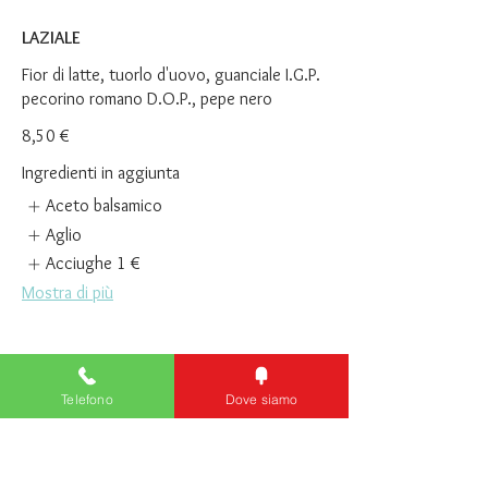
LAZIALE
Fior di latte, tuorlo d'uovo, guanciale I.G.P.
pecorino romano D.O.P., pepe nero
8,50 €
Ingredienti in aggiunta
Aceto balsamico
Aglio
Acciughe
1 €
Mostra di più
ABRUZZESE
Salsa di pomodoro, fior di latte, alici, olive
Telefono
Dove siamo
taggiasche, pomodorini essiccati
7,50 €